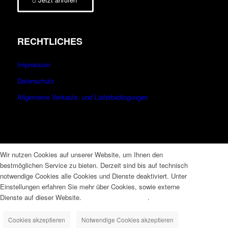
RECHTLICHES
Impressum
Datenschutz
Allgemeine Verkaufs- und Lieferbedingungen
Wir nutzen Cookies auf unserer Website, um Ihnen den
bestmöglichen Service zu bieten. Derzeit sind bis auf technisch
notwendige Cookies alle Cookies und Dienste deaktiviert. Unter
Einstellungen erfahren Sie mehr über Cookies, sowie externe
Dienste auf dieser Website.
Datenschutzerklärung
.
Cookies akzeptieren
Notwendige Cookies akzeptieren